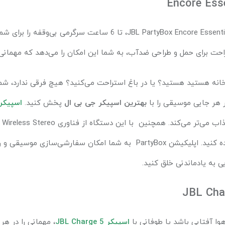
Encore Esse
JBL PartyBox Encore Essenti
، تا 6 ساعت سرگرمی بی‌وقفه را برای شما به ارمغان می‌آورد. این
احت برای حمل و طراحی ضدآب، به شما این امکان را می‌دهد که مهمانی
انه هستید هستید؟ یا در باغ استراحت می‌کنید؟ هیچ فرقی ندارد، شما 
ر هر جایی موسیقی را با
بهترین اسپیکر جی بی ال
پخش کنید.
اسپیکر
ذاب می‌تر می‌کند. همچنین با این دستگاه از فناوری
 Wireless Stereo
ه کنید. اپلیکیشن
PartyBox
به شما امکان سفارشی‌سازی موسیقی و رنگ‌
یی به یادماندنی خلق کنید
.
JBL Cha
وا آفتابی باشد یا طوفانی با
اسپیکر
JBL Charge 5
، مهمانی را در هر