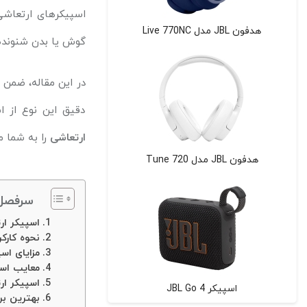
اسپیکرهای ارتعاشی 
هدفون JBL مدل Live 770NC
گوش یا بدن شنونده ا
در این مقاله، ضمن
دقیق این نوع از ا
ارتعاشی
را به شما م
هدفون JBL مدل Tune 720
سرفصل 
اسپیکر ار
نحوه کارکر
مزایای اس
معایب اسپ
اسپیکر ار
اسپیکر JBL Go 4
بهترین بر