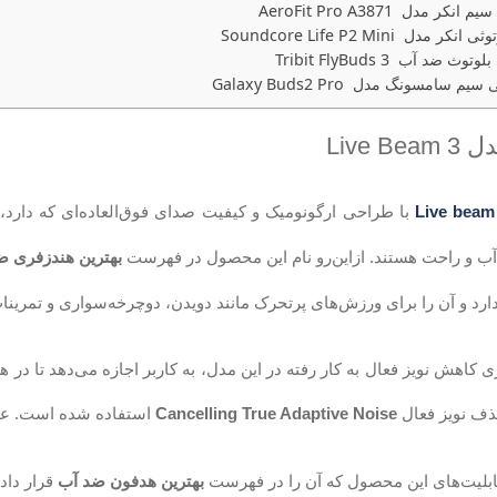
کر مدل AeroFit Pro A3871
 مدل Soundcore Life P2 Mini
ث ضد آب Tribit FlyBuds 3
م سامسونگ مدل Galaxy Buds2 Pro
دل
Live Beam 3
با طراحی ارگونومیک و کیفیت صدای فوق‌العاده‌ای که دارد،
Live bea
ب و راحت هستند. ازاین‌رو نام این محصول در فهرست
بهترین هندزفری ض
 دارد و آن را برای ورزش‌های پرتحرک مانند دویدن، دوچرخه‌سواری و تمری
وژی کاهش نویز فعال به کار رفته در این مدل، به کاربر اجازه می‌دهد تا 
ذف نویز فعال
استفاده شده است. عمر باتر
Cancelling
True Adaptive Noise
قابلیت‌های این محصول که آن را در فهرست
قرار داد
بهترین هدفون ضد آب