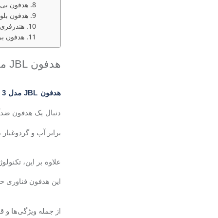
هدفون بی سیم ان
هدفون بلوتوثی انکر
هندزفری بلوتو
هدفون بی سی
هدفون
JBL
م
هدفون
JBL
مدل
m 3
دنبال یک هدفون ضدآ
برابر آب و گردوغبار
علاوه بر این، تکنول
این هدفون فناوری ح
از جمله ویژگی‌ها و 