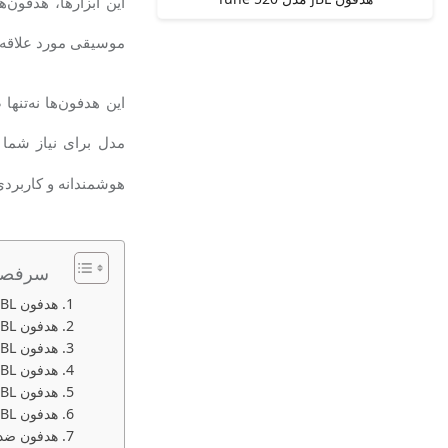
این ابزارها، هدفون‌
موسیقی مورد علاقه 
این هدفون‌ها نه‌تنه
مدل برای نیاز شما 
هوشمندانه و کاربردی
سرفصل 
هدفون JBL مدل Live Beam 3
هدفون JBL مدل Live Flex 3
هدفون JBL مدل Tour Pro 2
هدفون JBL مدل Tune Beam
هدفون JBL مدل Tune Flex
هدفون JBL مدل Tune 770NC
هدفون ضد آب tive 75t Earbuds