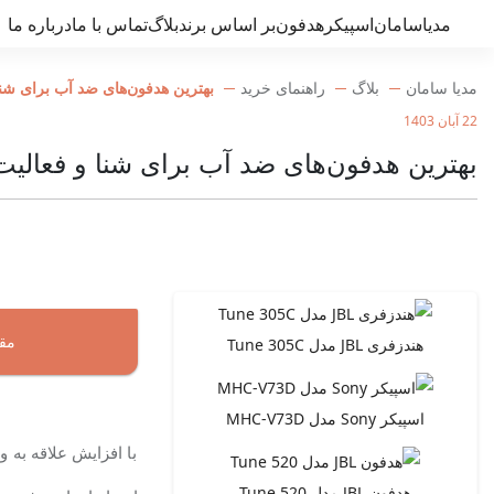
مدیاسامان
اسپیکر
هدفون
بر اساس برند
بلاگ
تماس با ما
درباره ما
مدیا سامان
بلاگ
راهنمای خرید
بهترین هدفون‌های ضد آب برای شن
22 آبان 1403
بهترین هدفون‌های ضد آب برای شنا و فعالی
مقا
هندزفری JBL مدل Tune 305C
اسپیکر Sony مدل MHC-V73D
با افزایش علاقه به 
هدفون JBL مدل Tune 520